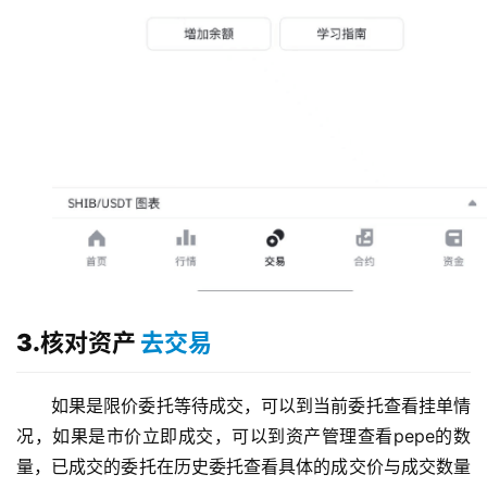
币
圈
新
闻
行
情
分
析
3.核对资产
去交易
币
圈
如果是限价委托等待成交，可以到当前委托查看挂单情
常
见
况，如果是市价立即成交，可以到资产管理查看pepe的数
问
量，已成交的委托在历史委托查看具体的成交价与成交数量
题