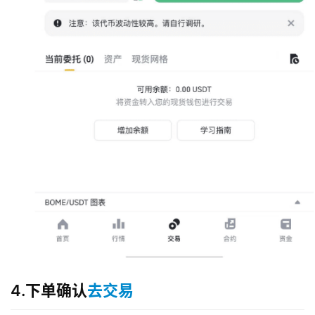
币
圈
新
闻
行
情
分
析
币
圈
常
见
问
题
4.下单确认
去交易