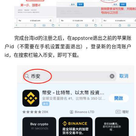
币
圈
完成台湾id的注册之后，在appstore退出之前的苹果账
新
户id（不需要在手机设置里面退出），登录新的台湾账户
闻
id，在搜索栏输入币安，即可下载。
行
情
分
析
币
圈
常
见
问