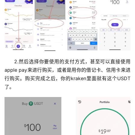
闻
行
情
分
析
币
2.然后选择你要使用的支付方式，甚至可以直接使用
圈
apple pay来进行购买，或者是用你的借记卡、信用卡来进
常
行购买。购买完成之后，你的kraken里面就有这个USDT
见
了。
问
题