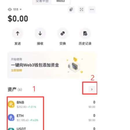
析
币
圈
常
见
问
题