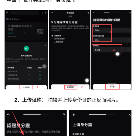
行
情
分
析
币
圈
常
见
问
题
2、上传证件：
 拍摄并上传身份证的正反面照片。