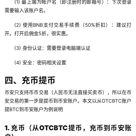
情
(1) 最上端为帐户名（即注册时的邮箱号）：下次登录
分
需要输入该账户名。
析
(2) 使用BNB支付交易手续费（50%折扣）：建议打
币
开。打开后佣金5折，很实惠。
圈
常
(3) 身份认证：需要登录电脑端认证
见
问
(4) 安全：密码相关设置
题
四、充币提币
币安只支持币币交易（人民币无法直接买卖币），所以在币
安交易的第一步是提币到币安账户。本文以从OTCBTC账户
提BTC到币安账户为例说明
1. 充币（从OTCBTC提币，充币到币安账