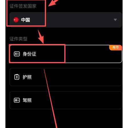
币
圈
新
闻
行
情
分
析
币
圈
常
见
问
题