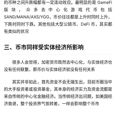
币
的币种之间升跌幅都有一定连动效应。最明显的是 GameFi
圈
版块，众多去中心化游戏代币包括
新
SAND/MANA/AXS/YGG，币价往往都是上升时同时上升，
闻
下跌时同时下跌。其他包括大型公链币、DeFi 币，其实都
有类似的状况
行
情
三、币市同样受实体经济所影响
分
析
很多人会觉得，加密货币既然去中心化，与实体经济也
币
没有任何联繫，那币价与实体经济就没有任何关系
圈
常
其实并非如此，首先资金不会无端生出，目前币圈当中
见
的大手投资者或投资基金，其本身的经济实力及资金流都是
问
来自传统的中心化金融经济。当传统经济出问题，如美国经
题
济衰退，整个投资界气氛转差，一样会影响整个币市