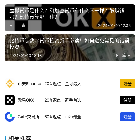
虚拟货币是什么？和加密货币有什么不一样？能赚钱
吗？比特币算哪一种？
上一篇
2024-01-10 12:35
比特币等数字货币投资新手必读！如何避免常见的错误
投资
2024-01-10 13:18
下一篇
币安Binance
20%返点
|
全球最大
注册
欧易OKX
20%返点
|
新手首选
注册
Gate交易所
60%返点
|
币种最全
注册
相关推荐