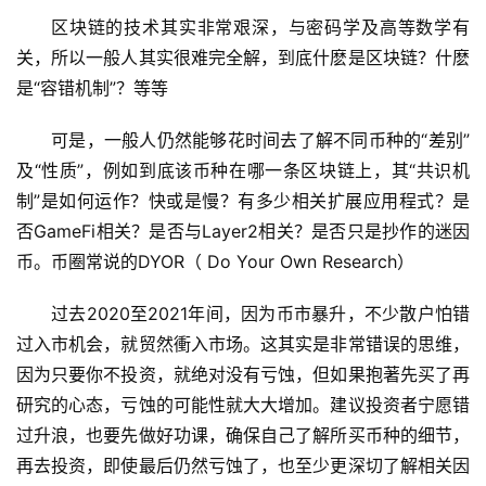
区块链的技术其实非常艰深，与密码学及高等数学有
关，所以一般人其实很难完全解，到底什麽是区块链？什麽
是“容错机制”？等等
可是，一般人仍然能够花时间去了解不同币种的“差别”
及“性质”，例如到底该币种在哪一条区块链上，其“共识机
制”是如何运作？快或是慢？有多少相关扩展应用程式？是
否GameFi相关？是否与Layer2相关？是否只是抄作的迷因
币。币圈常说的DYOR（ Do Your Own Research）
过去2020至2021年间，因为币市暴升，不少散户怕错
过入市机会，就贸然衝入市场。这其实是非常错误的思维，
因为只要你不投资，就绝对没有亏蚀，但如果抱著先买了再
研究的心态，亏蚀的可能性就大大增加。建议投资者宁愿错
过升浪，也要先做好功课，确保自己了解所买币种的细节，
再去投资，即使最后仍然亏蚀了，也至少更深切了解相关因