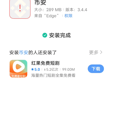
币
圈
新
闻
行
情
分