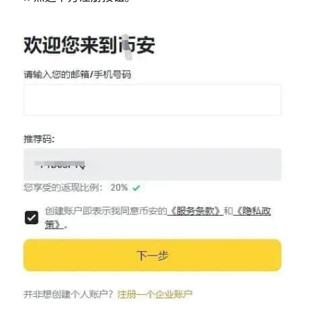
币
圈
新
闻
行
情
分
析