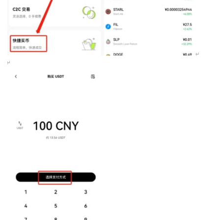
币
圈
新