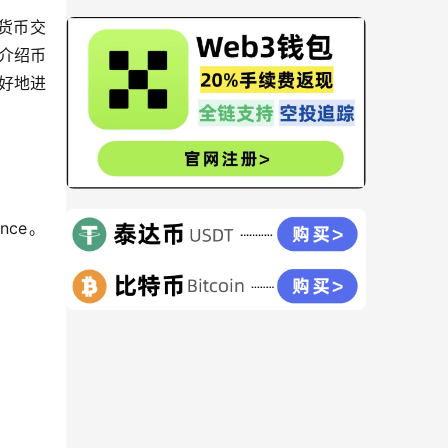
货币交
介绍币
好地进
ce。​