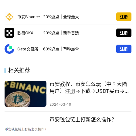
币安Binance
20%返点
|
全球最大
注册
欧易OKX
20%返点
|
新手首选
注册
Gate交易所
60%返点
|
币种最全
注册
相关推荐
币安教程，币安怎么玩（中国大陆
用户）注册→下载→USDT买币→交
易→提现
2024-03-19
币安钱包链上打新怎么操作？