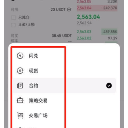
行
情
分
析
币
圈
常
见
问
题