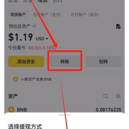
币
圈
新
闻
行