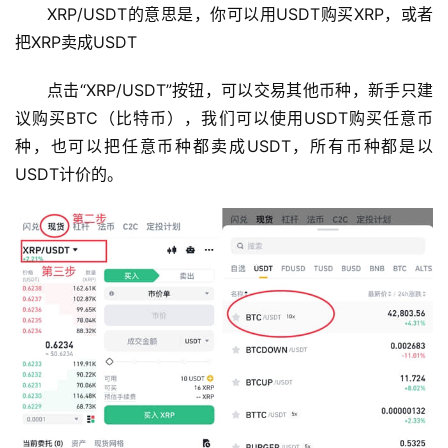
XRP/USDT的意思是，你可以用USDT购买XRP，或者
行
把XRP卖成USDT
情
分
点击“XRP/USDT”按钮，可以交易其他币种，新手只建
析
议购买BTC（比特币），我们可以使用USDT购买任意币
种，也可以把任意币种都卖成USDT，所有币种都是以
币
USDT计价的。
圈
常
见
问
题