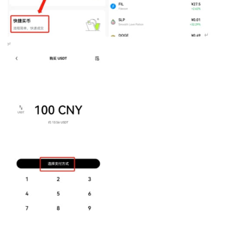
币
圈
新
闻