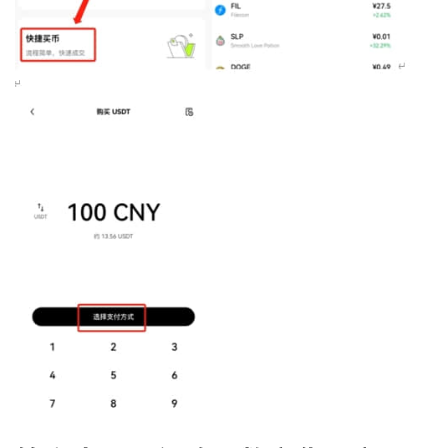
币
圈
新
闻