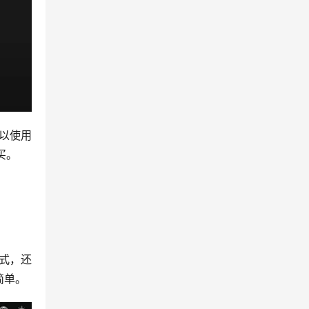
以使用
买。
式，还
简单。