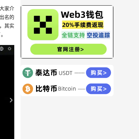
给大家介
最出名的
，其实
了。