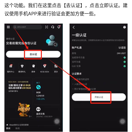
这个功能。我们在这里点击【去认证】，点击立即认证。建
议使用手机APP来进行验证会更加方便一些。
币
圈
新
闻
行
情
分
析
币
圈
常
见
问