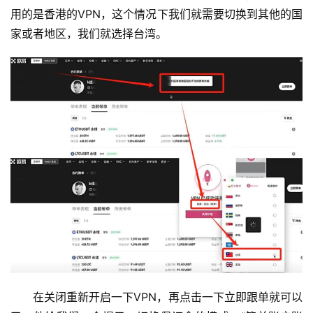
析
用的是香港的VPN，这个情况下我们就需要切换到其他的国
家或者地区，我们就选择台湾。
币
圈
常
见
问
题
在关闭重新开启一下VPN，再点击一下立即跟单就可以