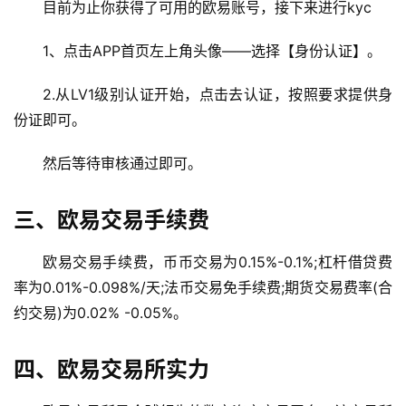
目前为止你获得了可用的欧易账号，接下来进行kyc
1、点击APP首页左上角头像——选择【身份认证】。
2.从LV1级别认证开始，点击去认证，按照要求提供身
份证即可。
然后等待审核通过即可。
币
三、欧易交易手续费
圈
新
欧易交易手续费，币币交易为0.15%-0.1%;杠杆借贷费
闻
率为0.01%-0.098%/天;法币交易免手续费;期货交易费率(合
约交易)为0.02% -0.05%。
行
情
四、欧易交易所实力
分
析