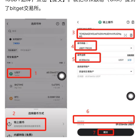
了bitget交易所。
币
圈
新
闻
行
情
分
析
币
圈
常
见
问