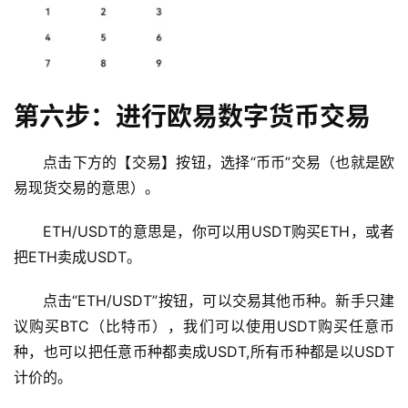
新
闻
行
情
第六步：进行欧易数字货币交易
分
析
点击下方的【交易】按钮，选择“币币”交易（也就是欧
易现货交易的意思）。
币
圈
ETH/USDT的意思是，你可以用USDT购买ETH，或者
常
把ETH卖成USDT。
见
问
点击“ETH/USDT”按钮，可以交易其他币种。新手只建
题
议购买BTC（比特币），我们可以使用USDT购买任意币
种，也可以把任意币种都卖成USDT,所有币种都是以USDT
计价的。