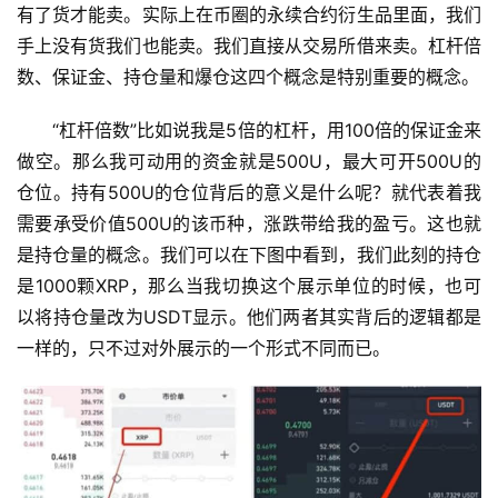
有了货才能卖。实际上在币圈的永续合约衍生品里面，我们
手上没有货我们也能卖。我们直接从交易所借来卖。杠杆倍
数、保证金、持仓量和爆仓这四个概念是特别重要的概念。
“杠杆倍数”比如说我是5倍的杠杆，用100倍的保证金来
做空。那么我可动用的资金就是500U，最大可开500U的
仓位。持有500U的仓位背后的意义是什么呢？就代表着我
需要承受价值500U的该币种，涨跌带给我的盈亏。这也就
是持仓量的概念。我们可以在下图中看到，我们此刻的持仓
是1000颗XRP，那么当我切换这个展示单位的时候，也可
币
以将持仓量改为USDT显示。他们两者其实背后的逻辑都是
圈
新
一样的，只不过对外展示的一个形式不同而已。
闻
行
情
分