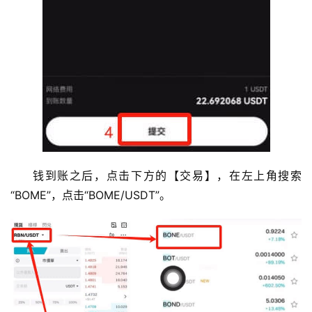
行
情
分
析
币
圈
常
见
钱到账之后，点击下方的【交易】，在左上角搜索
问
“BOME”，点击“BOME/USDT”。
题