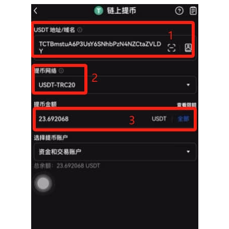
币
圈
新
闻