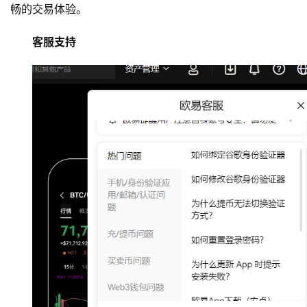
畅的交易体验。
客服支持
币
圈
新
闻
行
情
分
析
币