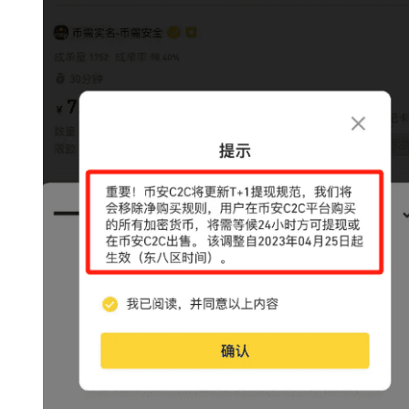
分
析
币
圈
常
见
问
题