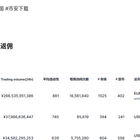
国 #币安下载 
）
%返佣