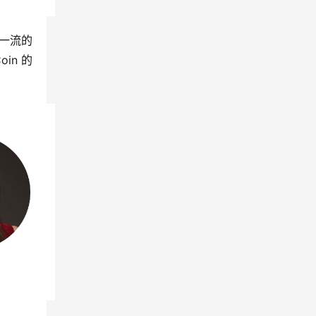
内一流的
in 的