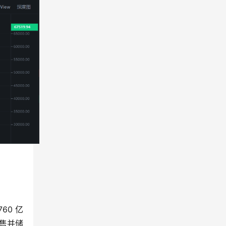
60 亿
出售并储