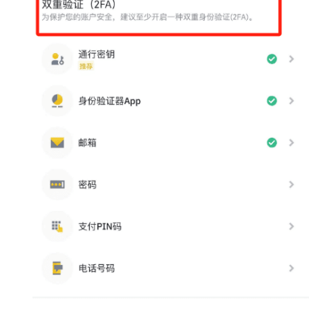
新
闻
行
情
分
析
币
圈
常
见
问
题