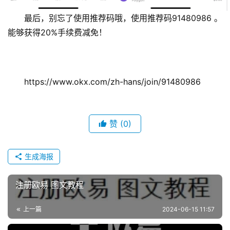
闻
最后，别忘了使用推荐码哦，使用推荐码91480986 。
能够获得20%手续费减免！
行
情
分
析
https://www.okx.com/zh-hans/join/91480986
币
圈
赞
(0)
常
见
问
生成海报
题
注册欧易 图文教程
上一篇
2024-06-15 11:57