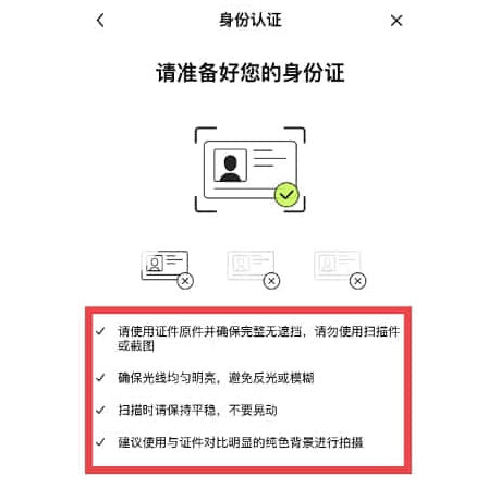
圈
常
见
问
题