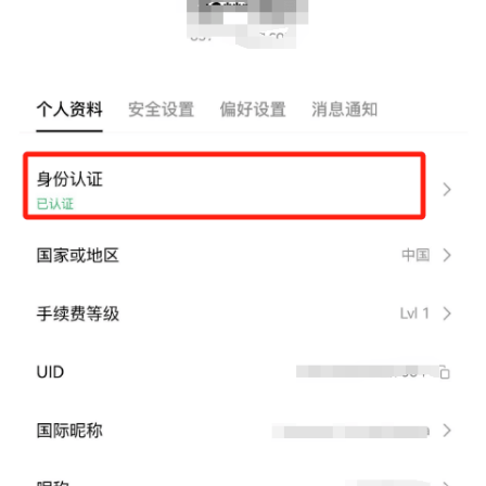
币
圈
新
闻
行
情
分
析
币
圈