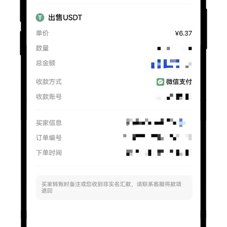
币
圈
新
闻
行
情
分
析
币
圈
常
见
问
题