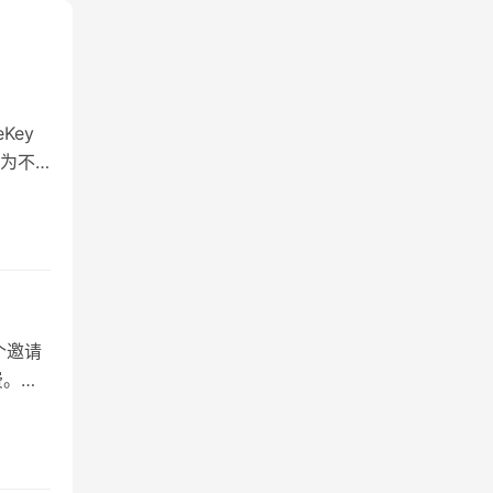
Key
因为不
个邀请
费。如