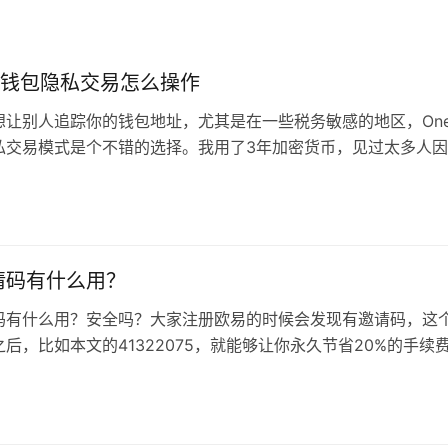
ey钱包隐私交易怎么操作
想让别人追踪你的钱包地址，尤其是在一些税务敏感的地区，One
私交易模式是个不错的选择。我用了3年加密货币，见过太多人
护而吃亏的案例。 传统防追踪…
请码有什么用？
码有什么用？安全吗？大家注册欧易的时候会发现有邀请码，这
后，比如本文的41322075，就能够让你永久节省20%的手续
面没有20%的提醒，也就…