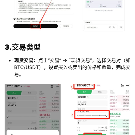
闻
行
情
分
析
3.交易类型
币
现货交易：
点击“交易” -> “现货交易”，选择交易对（如
圈
BTC/USDT），设置买入或卖出的价格和数量，完成交
常
易。
见
问
题