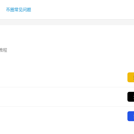
币圈常见问题
教程