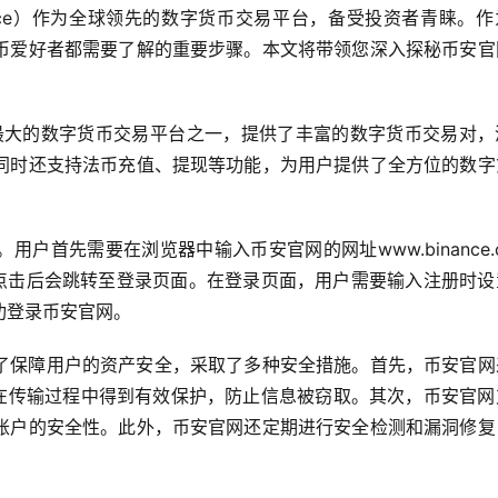
nce）作为全球领先的数字货币交易平台，备受投资者青睐。作
币爱好者都需要了解的重要步骤。本文将带领您深入探秘币安官
作为全球最大的数字货币交易平台之一，提供了丰富的数字货币交易对
同时还支持法币充值、提现等功能，为用户提供了全方位的数字
户首先需要在浏览器中输入币安官网的网址www.binance.
，点击后会跳转至登录页面。在登录页面，用户需要输入注册时设
功登录币安官网。
了保障用户的资产安全，采取了多种安全措施。首先，币安官网
据在传输过程中得到有效保护，防止信息被窃取。其次，币安官网
账户的安全性。此外，币安官网还定期进行安全检测和漏洞修复