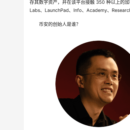
存其数字资产，并在该平台接触 350 种以上的加密
Labs、LaunchPad、Info、Academy、Researc
币安的创始人是谁？