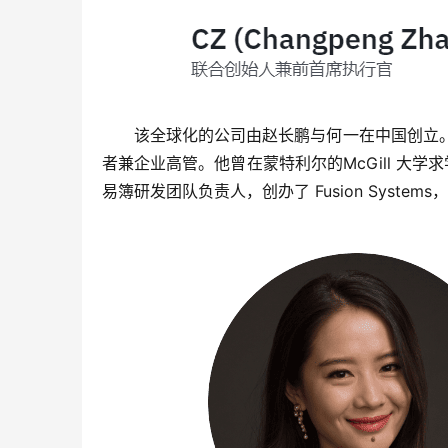
该全球化的公司由赵长鹏与何一在中国创立
者兼企业高管。他曾在蒙特利尔的McGill 大
易簿研发团队负责人，创办了 Fusion Systems，