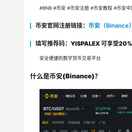
#BNB #币安 #币安注册 #币安教程 #币安中
币安官网注册链接：
币安（Binance
填写推荐码：YISPALEX 可享受20
安全便捷的数字货币交易平台
什么是币安(Binance)？