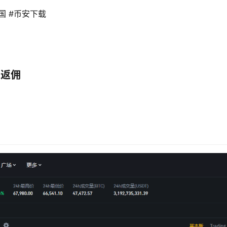
国 #币安下载 
）
%返佣