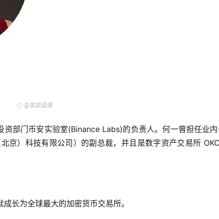
门币安实验室(Binance Labs)的负责人。何一曾担任业
炫一下（北京）科技有限公司）的副总裁，并且是数字资产交易所 OKCo
 天内就成长为全球最大的加密货币交易所。