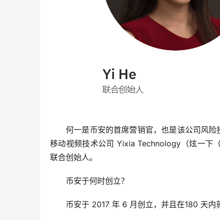
何一是币安的首席营销官，也是该公司风险投资部
移动视频技术公司 Yixia Technology（
联合创始人。
币安于何时创立？
币安于 2017 年 6 月创立，并且在180