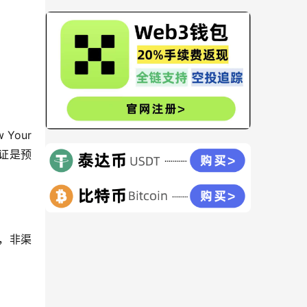
our 
认证是预
现，非渠