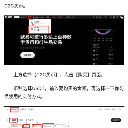
C2C买币。
币
圈
新
闻
行
上方选择【C2C买币】，点击【购买】页面。
情
分
币种选择USDT，输入要购买的金额，再选择一下你习
析
惯使用的支付方式。
币
圈
常
见